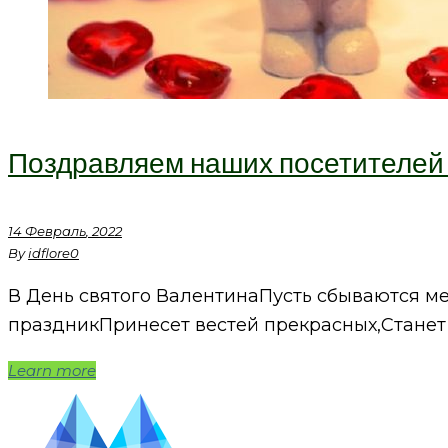
Поздравляем наших посетителей 
14
Февраль
, 2022
By
idflore
0
В День святого ВалентинаПусть сбываются ме
праздникПринесет вестей прекрасных,Станет 
Learn more